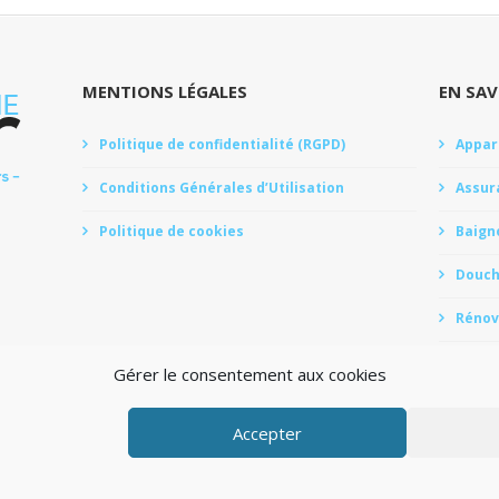
MENTIONS LÉGALES
EN SAV
Politique de confidentialité (RGPD)
Appare
Conditions Générales d’Utilisation
Assur
Politique de cookies
Baign
Douch
Rénova
Monte
Gérer le consentement aux cookies
Mutue
.
Accepter
OLITIQUE DE CONFIDENTIALITÉ (RGPD)
CONDITIONS GÉNÉRALES D’U