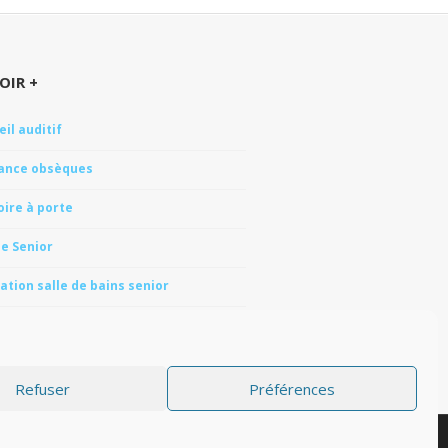
OIR +
il auditif
ance obsèques
oire à porte
e Senior
tion salle de bains senior
-escaliers
lle Senior
Refuser
Préférences
TILISATION
POLITIQUE DE COOKIES